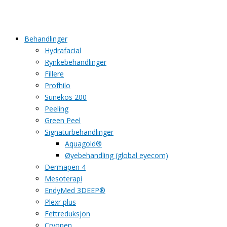
Behandlinger
Hydrafacial
Rynkebehandlinger
Fillere
Profhilo
Sunekos 200
Peeling
Green Peel
Signaturbehandlinger
Aquagold®
Øyebehandling (global eyecom)
Dermapen 4
Mesoterapi
EndyMed 3DEEP®
Plexr plus
Fettreduksjon
Cryopen