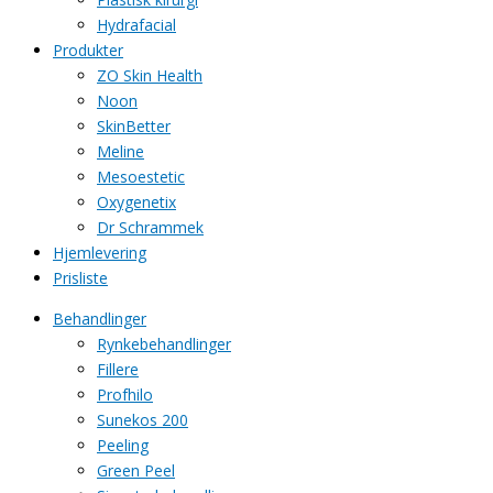
Hydrafacial
Produkter
ZO Skin Health
Noon
SkinBetter
Meline
Mesoestetic
Oxygenetix
Dr Schrammek
Hjemlevering
Prisliste
Behandlinger
Rynkebehandlinger
Fillere
Profhilo
Sunekos 200
Peeling
Green Peel