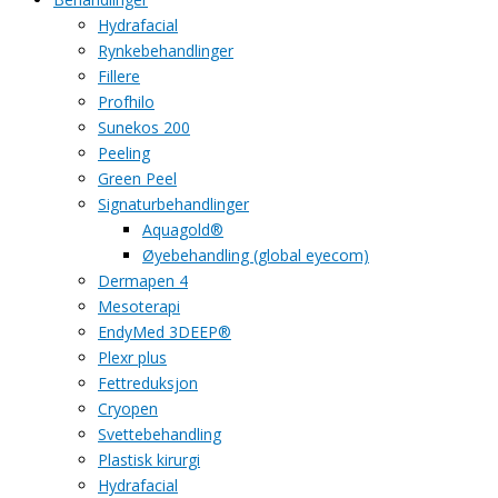
Hydrafacial
Rynkebehandlinger
Fillere
Profhilo
Sunekos 200
Peeling
Green Peel
Signaturbehandlinger
Aquagold®
Øyebehandling (global eyecom)
Dermapen 4
Mesoterapi
EndyMed 3DEEP®
Plexr plus
Fettreduksjon
Cryopen
Svettebehandling
Plastisk kirurgi
Hydrafacial