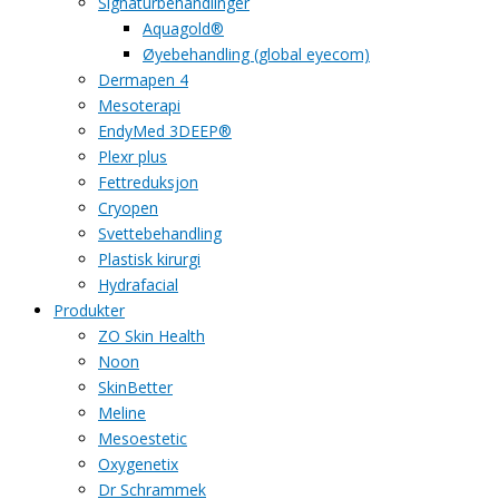
Signaturbehandlinger
Aquagold®
Øyebehandling (global eyecom)
Dermapen 4
Mesoterapi
EndyMed 3DEEP®
Plexr plus
Fettreduksjon
Cryopen
Svettebehandling
Plastisk kirurgi
Hydrafacial
Produkter
ZO Skin Health
Noon
SkinBetter
Meline
Mesoestetic
Oxygenetix
Dr Schrammek