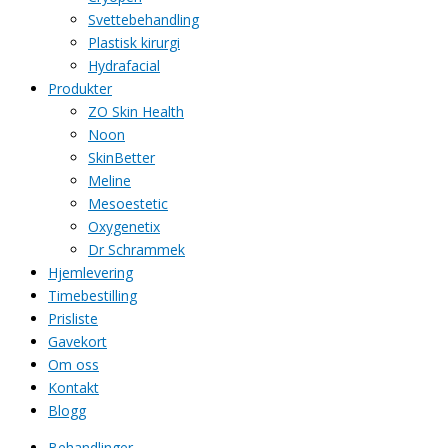
Svettebehandling
Plastisk kirurgi
Hydrafacial
Produkter
ZO Skin Health
Noon
SkinBetter
Meline
Mesoestetic
Oxygenetix
Dr Schrammek
Hjemlevering
Timebestilling
Prisliste
Gavekort
Om oss
Kontakt
Blogg
Behandlinger