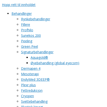
Hopp rett til innholdet
Behandlinger
Rynkebehandlinger
Fillere
Profhilo
Sunekos 200
Peeling
Green Peel
Signaturbehandlinger
Aquagold®
Øyebehandling (global eyecom)
Dermapen 4
Mesoterapi
EndyMed 3DEEP®
Plexr plus
Fettreduksjon
Cryopen
Svettebehandling
Plastisk kirurgi