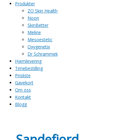
Produkter
ZO Skin Health
Noon
SkinBetter
Meline
Mesoestetic
Oxygenetix
Dr Schrammek
Hjemlevering
Timebestilling
Prisliste
Gavekort
Om oss
Kontakt
Blogg
Sandefjord