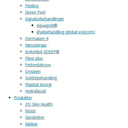
Peeling
Green Peel
Signaturbehandlinger
Aquagold®
Øyebehandling (global eyecom)
Dermapen 4
Mesoterapi
EndyMed 3DEEP®
Plexr plus
Fettreduksjon
Cryopen
Svettebehandling
Plastisk kirurgi
Hydrafacial
Produkter
ZO Skin Health
Noon
SkinBetter
Meline