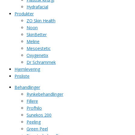
Hydrafacial
Produkter
ZO Skin Health
Noon
SkinBetter
Meline
Mesoestetic
Oxygenetix
Dr Schrammek
Hjemlevering
Prisliste
Behandlinger
Rynkebehandlinger
Fillere
Profhilo
Sunekos 200
Peeling
Green Peel