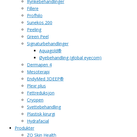
Rynkebehandlinger
Fillere
Profhilo
Sunekos 200
Peeling
Green Peel
Signaturbehandlinger
Aquagold®
Øyebehandling (global eyecom)
Dermapen 4
Mesoterapi
EndyMed 3DEEP®
Plexr plus
Fettreduksjon
Cryopen
Svettebehandling
Plastisk kirurgi
Hydrafacial
Produkter
ZO Skin Health