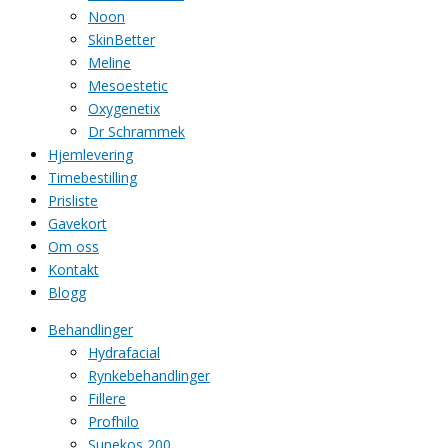
Noon
SkinBetter
Meline
Mesoestetic
Oxygenetix
Dr Schrammek
Hjemlevering
Timebestilling
Prisliste
Gavekort
Om oss
Kontakt
Blogg
Behandlinger
Hydrafacial
Rynkebehandlinger
Fillere
Profhilo
Sunekos 200