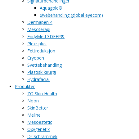
Signaturbehandlinger
Aquagold®
Øyebehandling (global eyecom)
Dermapen 4
Mesoterapi
EndyMed 3DEEP®
Plexr plus
Fettreduksjon
Cryopen
Svettebehandling
Plastisk kirurgi
Hydrafacial
Produkter
ZO Skin Health
Noon
SkinBetter
Meline
Mesoestetic
Oxygenetix
Dr Schrammek