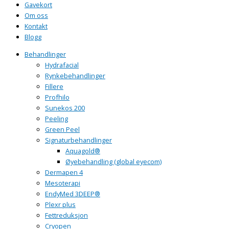
Gavekort
Om oss
Kontakt
Blogg
Behandlinger
Hydrafacial
Rynkebehandlinger
Fillere
Profhilo
Sunekos 200
Peeling
Green Peel
Signaturbehandlinger
Aquagold®
Øyebehandling (global eyecom)
Dermapen 4
Mesoterapi
EndyMed 3DEEP®
Plexr plus
Fettreduksjon
Cryopen