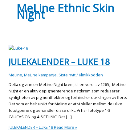
MeLine Ethnic Skin
Night
JULEKALENDER – LUKE 18
MeLine
,
MeLine kampanje
,
Siste nytt
/
Klinikkodden
Delta og vinn en MeLine Night krem, til en verdi av 1265,- MeLine
Night er en aktiv depigmenterende nattkrem som reduserer
synligheten av pigmentflekker og forhindrer utviklingen av flere.
Det som er helt unikt for Meline er at vi skiller mellom de ulike
fototypene og behandler disse ulikt. Vi har fototype 1-3
CAUCASION og 4-6 ETHNIC. Det […]
JULEKALENDER – LUKE 18
Read More »