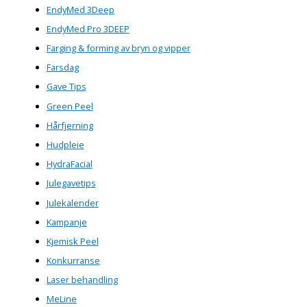
EndyMed 3Deep
EndyMed Pro 3DEEP
Farging & forming av bryn og vipper
Farsdag
Gave Tips
Green Peel
Hårfjerning
Hudpleie
HydraFacial
Julegavetips
Julekalender
Kampanje
Kjemisk Peel
Konkurranse
Laser behandling
MeLine