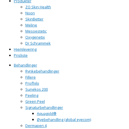
Produkter
ZO Skin Health
Noon
SkinBetter
Meline
Mesoestetic
Oxygenetix
Dr Schrammek
Hjemlevering
Prisliste
Behandlinger
Rynkebehandlinger
Fillere
Profhilo
Sunekos 200
Peeling
Green Peel
Signaturbehandlinger
Aquagold®
Øyebehandling (global eyecom)
Dermapen 4