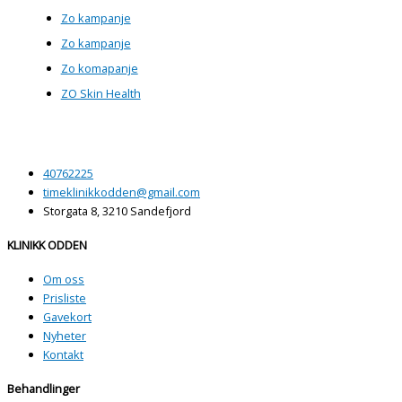
Zo kampanje
Zo kampanje
Zo komapanje
ZO Skin Health
40762225
timeklinikkodden@gmail.com
Storgata 8, 3210 Sandefjord
KLINIKK ODDEN
Om oss
Prisliste
Gavekort
Nyheter
Kontakt
Behandlinger