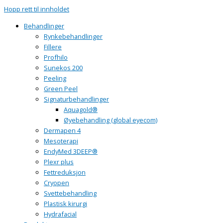
Hopp rett til innholdet
Behandlinger
Rynkebehandlinger
Fillere
Profhilo
Sunekos 200
Peeling
Green Peel
Signaturbehandlinger
Aquagold®
Øyebehandling (global eyecom)
Dermapen 4
Mesoterapi
EndyMed 3DEEP®
Plexr plus
Fettreduksjon
Cryopen
Svettebehandling
Plastisk kirurgi
Hydrafacial