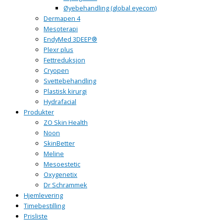
Øyebehandling (global eyecom)
Dermapen 4
Mesoterapi
EndyMed 3DEEP®
Plexr plus
Fettreduksjon
Cryopen
Svettebehandling
Plastisk kirurgi
Hydrafacial
Produkter
ZO Skin Health
Noon
SkinBetter
Meline
Mesoestetic
Oxygenetix
Dr Schrammek
Hjemlevering
Timebestilling
Prisliste