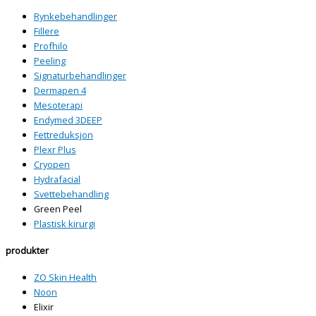
Rynkebehandlinger
Fillere
Profhilo
Peeling
Signaturbehandlinger
Dermapen 4
Mesoterapi
Endymed 3DEEP
Fettreduksjon
Plexr Plus
Cryopen
Hydrafacial
Svettebehandling
Green Peel
Plastisk kirurgi
produkter
ZO Skin Health
Noon
Elixir