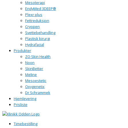
Mesoterapi
EndyMed 3DEEP®
Plexr plus
Fettreduksjon
Cryopen
Svettebehandling
Plastisk kirurgi
Hydrafacial
Produkter
ZO Skin Health
Noon
SkinBetter
Meline
Mesoestetic
Oxygenetix
Dr Schrammek
Hjemlevering
Prisliste
Timebestilling