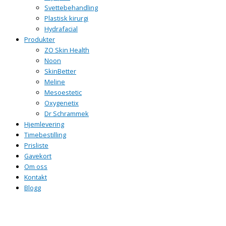
Svettebehandling
Plastisk kirurgi
Hydrafacial
Produkter
ZO Skin Health
Noon
SkinBetter
Meline
Mesoestetic
Oxygenetix
Dr Schrammek
Hjemlevering
Timebestilling
Prisliste
Gavekort
Om oss
Kontakt
Blogg