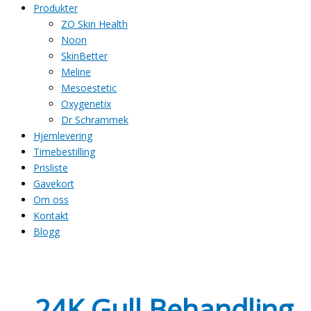
Produkter
ZO Skin Health
Noon
SkinBetter
Meline
Mesoestetic
Oxygenetix
Dr Schrammek
Hjemlevering
Timebestilling
Prisliste
Gavekort
Om oss
Kontakt
Blogg
24K Gull Behandling