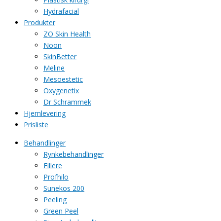
Hydrafacial
Produkter
ZO Skin Health
Noon
SkinBetter
Meline
Mesoestetic
Oxygenetix
Dr Schrammek
Hjemlevering
Prisliste
Behandlinger
Rynkebehandlinger
Fillere
Profhilo
Sunekos 200
Peeling
Green Peel