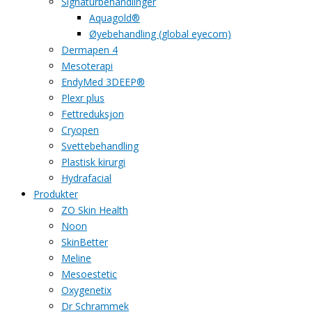
Signaturbehandlinger
Aquagold®
Øyebehandling (global eyecom)
Dermapen 4
Mesoterapi
EndyMed 3DEEP®
Plexr plus
Fettreduksjon
Cryopen
Svettebehandling
Plastisk kirurgi
Hydrafacial
Produkter
ZO Skin Health
Noon
SkinBetter
Meline
Mesoestetic
Oxygenetix
Dr Schrammek