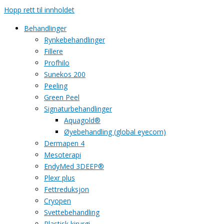
Hopp rett til innholdet
Behandlinger
Rynkebehandlinger
Fillere
Profhilo
Sunekos 200
Peeling
Green Peel
Signaturbehandlinger
Aquagold®
Øyebehandling (global eyecom)
Dermapen 4
Mesoterapi
EndyMed 3DEEP®
Plexr plus
Fettreduksjon
Cryopen
Svettebehandling
Plastisk kirurgi