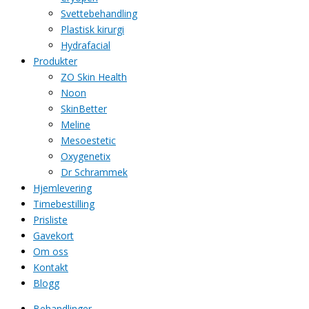
Svettebehandling
Plastisk kirurgi
Hydrafacial
Produkter
ZO Skin Health
Noon
SkinBetter
Meline
Mesoestetic
Oxygenetix
Dr Schrammek
Hjemlevering
Timebestilling
Prisliste
Gavekort
Om oss
Kontakt
Blogg
Behandlinger