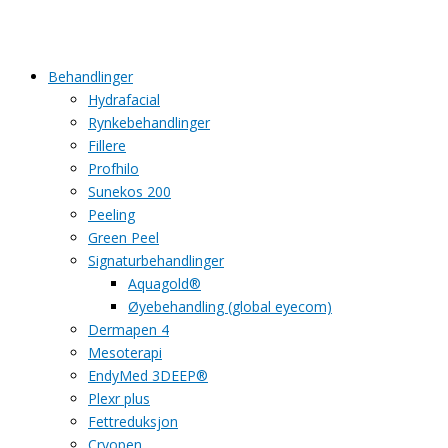
Behandlinger
Hydrafacial
Rynkebehandlinger
Fillere
Profhilo
Sunekos 200
Peeling
Green Peel
Signaturbehandlinger
Aquagold®
Øyebehandling (global eyecom)
Dermapen 4
Mesoterapi
EndyMed 3DEEP®
Plexr plus
Fettreduksjon
Cryopen