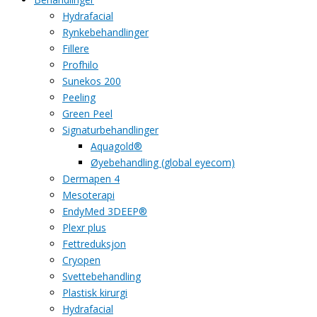
Hydrafacial
Rynkebehandlinger
Fillere
Profhilo
Sunekos 200
Peeling
Green Peel
Signaturbehandlinger
Aquagold®
Øyebehandling (global eyecom)
Dermapen 4
Mesoterapi
EndyMed 3DEEP®
Plexr plus
Fettreduksjon
Cryopen
Svettebehandling
Plastisk kirurgi
Hydrafacial