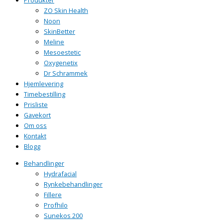
Produkter
ZO Skin Health
Noon
SkinBetter
Meline
Mesoestetic
Oxygenetix
Dr Schrammek
Hjemlevering
Timebestilling
Prisliste
Gavekort
Om oss
Kontakt
Blogg
Behandlinger
Hydrafacial
Rynkebehandlinger
Fillere
Profhilo
Sunekos 200