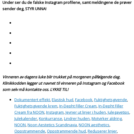
Under ser du de falske Instagram profilene, samt meldingene de prøver
sender deg, STYR UNNA!
Vinneren av dagens luke blir trukket på morgenen påfølgende dag.
Klinikkodden legger ut navnet til vinneren på Instagram og Facebook
som selv må kontakte oss. LYKKE TIL!
Dokumentert effekt
,
Elastisk hud
,
Facebook
,
Fuktighetsgivende
,
Fuktighetsgivende krem
,
In-Depht Filler Cream
,
In-Depht Filler
Cream fra NOON
,
Instagram
,
Jevner ut linjer i huden
,
Julegavetips
,
Julekalender
,
Konkurranse
,
Lindrer huden
,
Motvirker aldring
,
NOON
,
Noon Aestetics Scandinavia
,
NOON aesthetics
,
Oppstrammende
,
Oppstrammende hud
,
Reduserer linjer
,