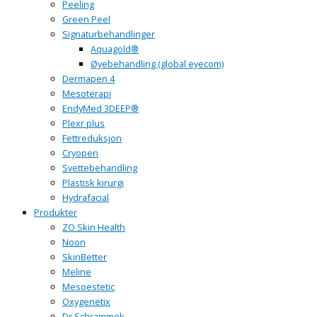
Peeling
Green Peel
Signaturbehandlinger
Aquagold®
Øyebehandling (global eyecom)
Dermapen 4
Mesoterapi
EndyMed 3DEEP®
Plexr plus
Fettreduksjon
Cryopen
Svettebehandling
Plastisk kirurgi
Hydrafacial
Produkter
ZO Skin Health
Noon
SkinBetter
Meline
Mesoestetic
Oxygenetix
Dr Schrammek