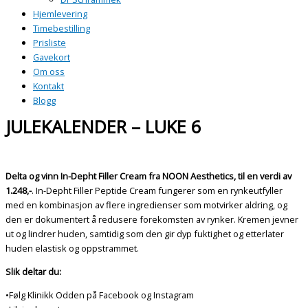
Hjemlevering
Timebestilling
Prisliste
Gavekort
Om oss
Kontakt
Blogg
JULEKALENDER – LUKE 6
Delta og vinn In-Depht Filler Cream fra NOON Aesthetics, til en
verdi av
1.248,-
. In-Depht Filler Peptide Cream fungerer som en rynkeutfyller
med en kombinasjon av flere ingredienser som motvirker aldring, og
den er dokumentert å redusere forekomsten av rynker. Kremen jevner
ut og lindrer huden, samtidig som den gir dyp fuktighet og etterlater
huden elastisk og oppstrammet.
Slik deltar du:
•Følg Klinikk Odden på Facebook og Instagram