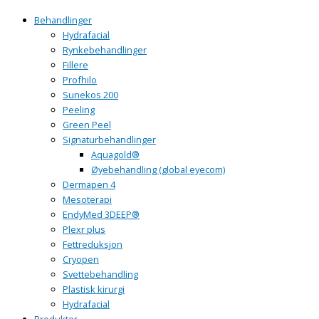
Behandlinger
Hydrafacial
Rynkebehandlinger
Fillere
Profhilo
Sunekos 200
Peeling
Green Peel
Signaturbehandlinger
Aquagold®
Øyebehandling (global eyecom)
Dermapen 4
Mesoterapi
EndyMed 3DEEP®
Plexr plus
Fettreduksjon
Cryopen
Svettebehandling
Plastisk kirurgi
Hydrafacial