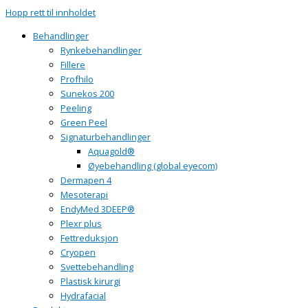
Hopp rett til innholdet
Behandlinger
Rynkebehandlinger
Fillere
Profhilo
Sunekos 200
Peeling
Green Peel
Signaturbehandlinger
Aquagold®
Øyebehandling (global eyecom)
Dermapen 4
Mesoterapi
EndyMed 3DEEP®
Plexr plus
Fettreduksjon
Cryopen
Svettebehandling
Plastisk kirurgi
Hydrafacial