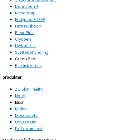
Dermapen 4
Mesoterapi
Endymed 3DEEP
Fettreduksjon
Plexr Plus
Cryopen
Hydrafacial
Svettebehandling
Green Peel
Plastisk kirurgi
produkter
ZO Skin Health
Noon
Elixir
Meline
Mesoestetic
Oxygenetix
Dr Schrammek