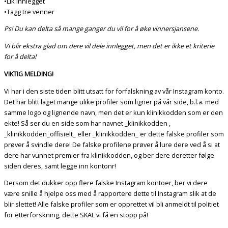
•Lik innlegget
•Tagg tre venner
Ps! Du kan delta så mange ganger du vil for å øke vinnersjansene.
Vi blir ekstra glad om dere vil dele innlegget, men det er ikke et kriterie
for å delta!
VIKTIG MELDING!
Vi har i den siste tiden blitt utsatt for forfalskning av vår Instagram konto.
Det har blitt laget mange ulike profiler som ligner på vår side, b.l.a. med
samme logo og lignende navn, men det er kun klinikkodden som er den
ekte! Så ser du en side som har navnet _klinikkodden ,
_klinikkodden_offisielt_ eller _klinikkodden_ er dette falske profiler som
prøver å svindle dere! De falske profilene prøver å lure dere ved å si at
dere har vunnet premier fra klinikkodden, og ber dere deretter følge
siden deres, samt legge inn kontonr!
Dersom det dukker opp flere falske Instagram kontoer, ber vi dere
være snille å hjelpe oss med å rapportere dette til Instagram slik at de
blir slettet! Alle falske profiler som er opprettet vil bli anmeldt til politiet
for etterforskning, dette SKAL vi få en stopp på!