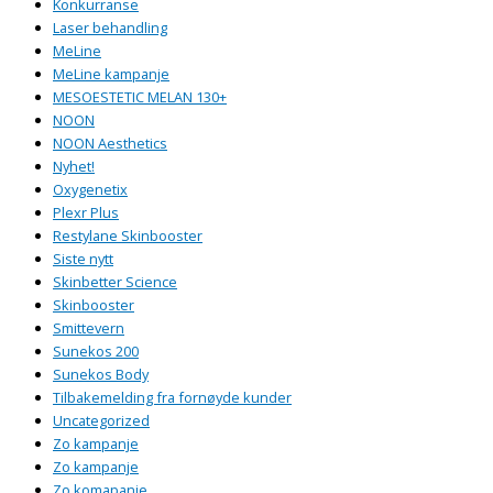
Konkurranse
Laser behandling
MeLine
MeLine kampanje
MESOESTETIC MELAN 130+
NOON
NOON Aesthetics
Nyhet!
Oxygenetix
Plexr Plus
Restylane Skinbooster
Siste nytt
Skinbetter Science
Skinbooster
Smittevern
Sunekos 200
Sunekos Body
Tilbakemelding fra fornøyde kunder
Uncategorized
Zo kampanje
Zo kampanje
Zo komapanje