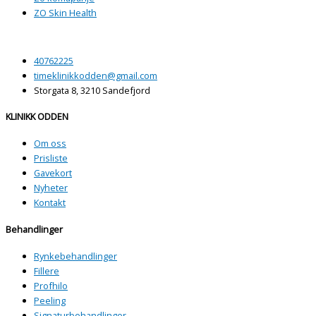
ZO Skin Health
40762225
timeklinikkodden@gmail.com
Storgata 8, 3210 Sandefjord
KLINIKK ODDEN
Om oss
Prisliste
Gavekort
Nyheter
Kontakt
Behandlinger
Rynkebehandlinger
Fillere
Profhilo
Peeling
Signaturbehandlinger