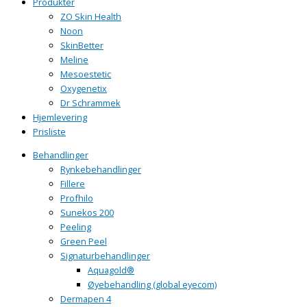
Produkter
ZO Skin Health
Noon
SkinBetter
Meline
Mesoestetic
Oxygenetix
Dr Schrammek
Hjemlevering
Prisliste
Behandlinger
Rynkebehandlinger
Fillere
Profhilo
Sunekos 200
Peeling
Green Peel
Signaturbehandlinger
Aquagold®
Øyebehandling (global eyecom)
Dermapen 4