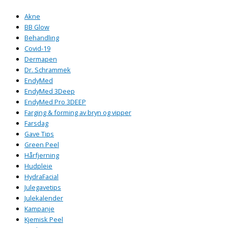
Akne
BB Glow
Behandling
Covid-19
Dermapen
Dr. Schrammek
EndyMed
EndyMed 3Deep
EndyMed Pro 3DEEP
Farging & forming av bryn og vipper
Farsdag
Gave Tips
Green Peel
Hårfjerning
Hudpleie
HydraFacial
Julegavetips
Julekalender
Kampanje
Kjemisk Peel