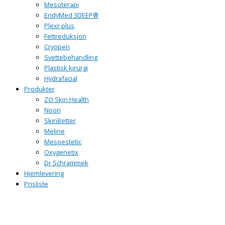
Mesoterapi
EndyMed 3DEEP®
Plexr plus
Fettreduksjon
Cryopen
Svettebehandling
Plastisk kirurgi
Hydrafacial
Produkter
ZO Skin Health
Noon
SkinBetter
Meline
Mesoestetic
Oxygenetix
Dr Schrammek
Hjemlevering
Prisliste