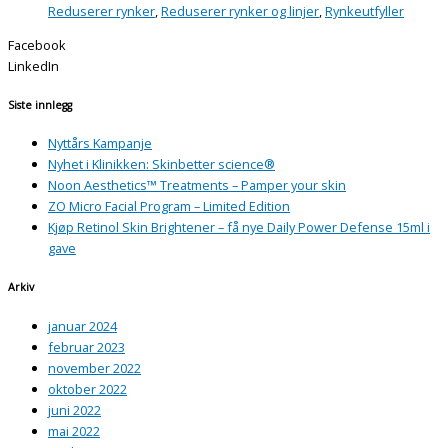
Reduserer rynker
,
Reduserer rynker og linjer
,
Rynkeutfyller
Facebook
LinkedIn
Siste innlegg
Nyttårs Kampanje
Nyhet i Klinikken: Skinbetter science®
Noon Aesthetics™ Treatments – Pamper your skin
ZO Micro Facial Program – Limited Edition
Kjøp Retinol Skin Brightener – få nye Daily Power Defense 15ml i
gave
Arkiv
januar 2024
februar 2023
november 2022
oktober 2022
juni 2022
mai 2022